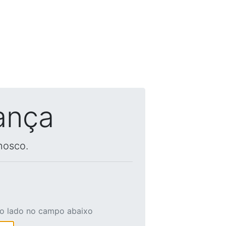
ança
nosco.
ao lado no campo abaixo