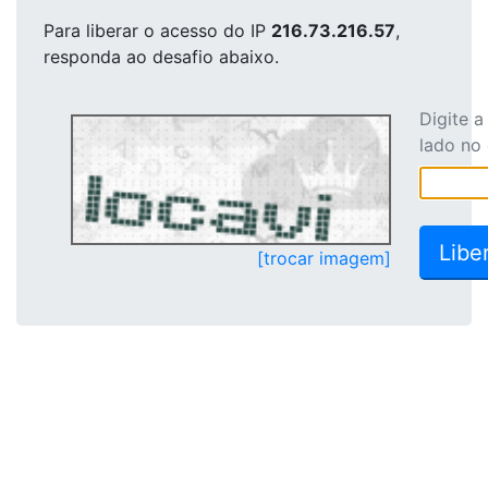
Para liberar o acesso
do IP
216.73.216.57
,
responda ao desafio abaixo.
Digite 
lado no
[trocar imagem]