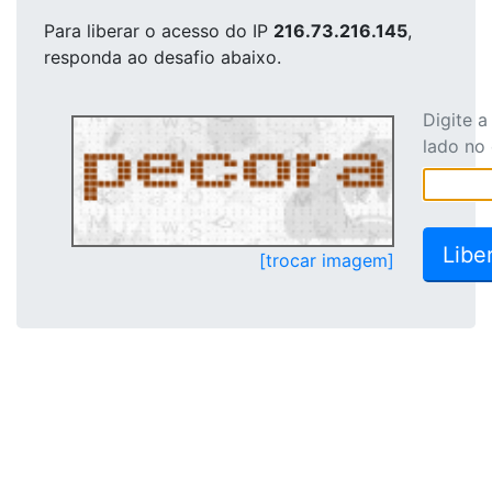
Para liberar o acesso
do IP
216.73.216.145
,
responda ao desafio abaixo.
Digite 
lado no
[trocar imagem]