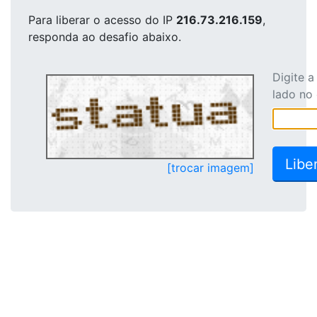
Para liberar o acesso
do IP
216.73.216.159
,
responda ao desafio abaixo.
Digite 
lado no
[trocar imagem]