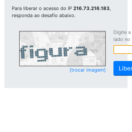
Para liberar o acesso
do IP
216.73.216.183
,
responda ao desafio abaixo.
Digite 
lado no
[trocar imagem]