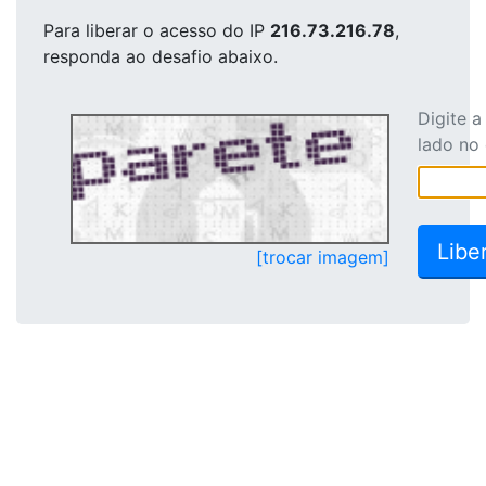
Para liberar o acesso
do IP
216.73.216.78
,
responda ao desafio abaixo.
Digite 
lado no
[trocar imagem]