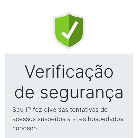
Verificação
de segurança
Seu IP fez diversas tentativas de
acessos suspeitos a sites hospedados
conosco.