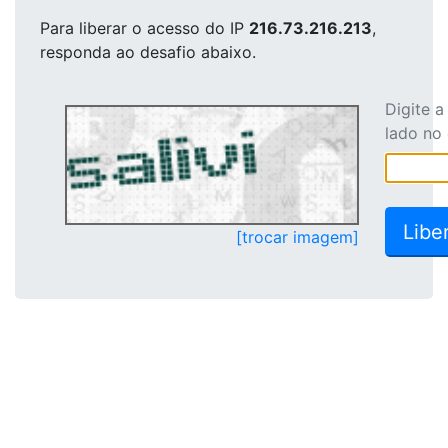
Para liberar o acesso
do IP
216.73.216.213
,
responda ao desafio abaixo.
Digite 
lado no
[trocar imagem]