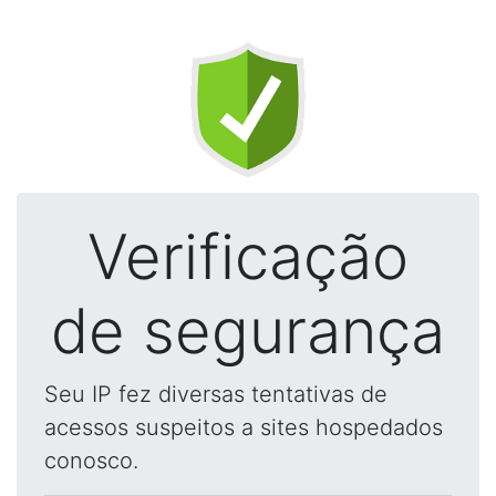
Verificação
de segurança
Seu IP fez diversas tentativas de
acessos suspeitos a sites hospedados
conosco.