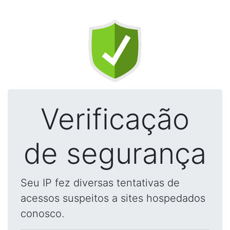
Verificação
de segurança
Seu IP fez diversas tentativas de
acessos suspeitos a sites hospedados
conosco.