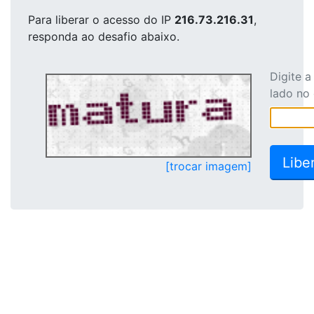
Para liberar o acesso
do IP
216.73.216.31
,
responda ao desafio abaixo.
Digite 
lado no
[trocar imagem]