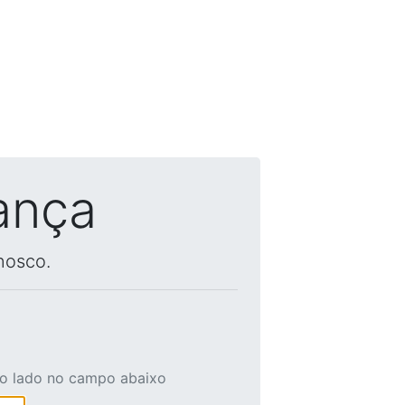
ança
nosco.
ao lado no campo abaixo