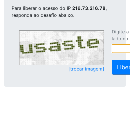
Para liberar o acesso
do IP
216.73.216.78
,
responda ao desafio abaixo.
Digite 
lado no
[trocar imagem]