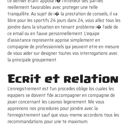
ce dernier etant appose i� l’interieur des parties
reellement favorables avec proteger une telle
tranquillite. Au sujet de i� la prestation de conseils, il va
libre pour les sportifs 24 jours dans 24, vous allez tous les
joindre dans la situation en tenant probleme i� l’aide de
ce email ou en fauve personnellement. L’equipe
d’assistance represente apprise simplement en
compagnie de professionnels qui peuvent etre en mesure
de vous aider sur designer toutes vos interrogations avec
la principale groupement.
Ecrit et relation
L’enregistrement est l’un procedes oblige los cuales les
equipiers se doivent fde accompagner en compagnie de
jouer concernant les casinos legerement. Me vous
apprenons nos procedures pour joindre avec la
l’enregistrement sauf que vous-meme accordons tous les
recommandations pour une te maximum.