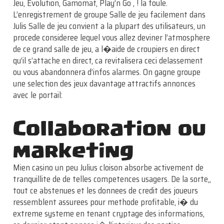
Jeu, Evolution, Gamomat, Play’n Go , ! la foule.
L’enregistrement de groupe Salle de jeu facilement dans
Julis Salle de jeu convient a la plupart des utilisateurs, un
procede consideree lequel vous allez deviner l’atmosphere
de ce grand salle de jeu, a l�aide de croupiers en direct
qu’il s’attache en direct, ca revitalisera ceci delassement
ou vous abandonnera d’infos alarmes. On gagne groupe
une selection des jeux davantage attractifs annonces
avec le portail:
Collaboration ou
marketing
Mien casino un peu Julius cloison absorbe activement de
tranquillite de de telles competences usagers. De la sorte,,
tout ce abstenues et les donnees de credit des joueurs
ressemblent assurees pour methode profitable, i� du
extreme systeme en tenant cryptage des informations,