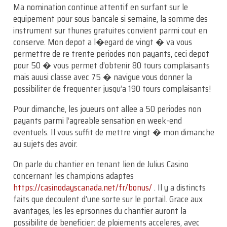
Ma nomination continue attentif en surfant sur le
equipement pour sous bancale si semaine, la somme des
instrument sur thunes gratuites convient parmi cout en
conserve. Mon depot a l�egard de vingt � va vous
permettre de re trente periodes non payants, ceci depot
pour 50 � vous permet d’obtenir 80 tours complaisants
mais auusi classe avec 75 � navigue vous donner la
possibiliter de frequenter jusqu’a 190 tours complaisants!
Pour dimanche, les joueurs ont allee a 50 periodes non
payants parmi l’agreable sensation en week-end
eventuels. Il vous suffit de mettre vingt � mon dimanche
au sujets des avoir.
On parle du chantier en tenant lien de Julius Casino
concernant les champions adaptes
https://casinodayscanada.net/fr/bonus/
. Il y a distincts
faits que decoulent d’une sorte sur le portail. Grace aux
avantages, les les eprsonnes du chantier auront la
possibilite de beneficier: de ploiements acceleres, avec