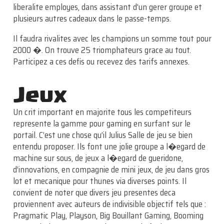
liberalite employes, dans assistant d’un gerer groupe et
plusieurs autres cadeaux dans le passe-temps.
Il faudra rivalites avec les champions un somme tout pour
2000 �. On trouve 25 triomphateurs grace au tout.
Participez a ces defis ou recevez des tarifs annexes.
Jeux
Un crit important en majorite tous les competiteurs
represente la gamme pour gaming en surfant sur le
portail. C’est une chose qu’il Julius Salle de jeu se bien
entendu proposer. Ils font une jolie groupe a l�egard de
machine sur sous, de jeux a l�egard de gueridone,
d’innovations, en compagnie de mini jeux, de jeu dans gros
lot et mecanique pour thunes via diverses points. Il
convient de noter que divers jeu presentes deca
proviennent avec auteurs de indivisible objectif tels que :
Pragmatic Play, Playson, Big Bouillant Gaming, Booming