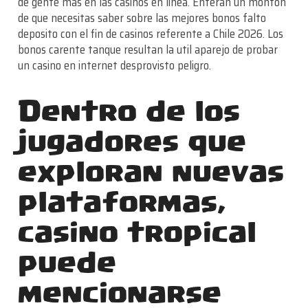
de gente mas en las casinos en linea. Enteran un monton
de que necesitas saber sobre las mejores bonos falto
deposito con el fin de casinos referente a Chile 2026. Los
bonos carente tanque resultan la util aparejo de probar
un casino en internet desprovisto peligro.
Dentro de los
jugadores que
exploran nuevas
plataformas,
casino tropical
puede
mencionarse