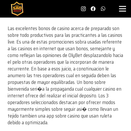
Las excelentes bonos de casino acerca de preparado son
sobre todo productivos para las practicantes a las casinos
live. Es una de estas promociones sobra usadas referente
a las casinos en internet que usan bonos, semejante y
como reflejan las opiniones de OlyBet desplazandolo hacia
el pelo otras operadores que la incorporan de manera
recurrente. En base a esos juicio, a conotinuacion le
anumero las tres operadores cual en seguida deben las
propuestas de mayor equilibradas. Un bono sobre
bienvenida seri�a la propaganda cual cualquier casino en
internet ofrece del realizar el inicial deposito. Los 3
operadores seleccionados destacan por ofrecer modos
mayormente simples sobre seguir asi� como llevan un
tejido tambien una app sobre casino que usan ruleta
debido a optimizada.