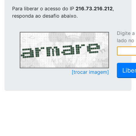
Para liberar o acesso
do IP
216.73.216.212
,
responda ao desafio abaixo.
Digite 
lado no
[trocar imagem]