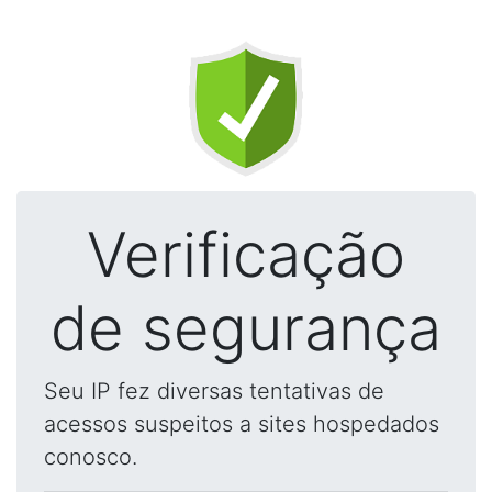
Verificação
de segurança
Seu IP fez diversas tentativas de
acessos suspeitos a sites hospedados
conosco.