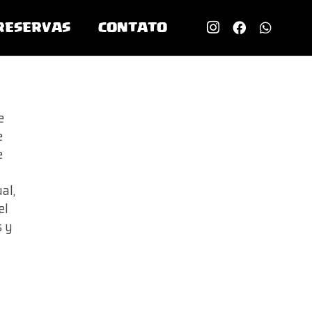
RESERVAS
CONTATO
e
e
e
al,
el
s y