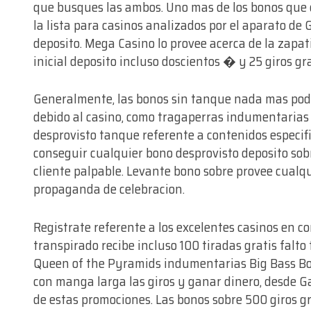
que busques las ambos. Uno mas de los bonos que d
la lista para casinos analizados por el aparato de
deposito. Mega Casino lo provee acerca de la zapat
inicial deposito incluso doscientos � y 25 giros gr
Generalmente, las bonos sin tanque nada mas pode
debido al casino, como tragaperras indumentarias 
desprovisto tanque referente a contenidos especific
conseguir cualquier bono desprovisto deposito sobr
cliente palpable. Levante bono sobre provee cualq
propaganda de celebracion.
Registrate referente a los excelentes casinos en 
transpirado recibe incluso 100 tiradas gratis falto
Queen of the Pyramids indumentarias Big Bass Bona
con manga larga las giros y ganar dinero, desde 
de estas promociones. Las bonos sobre 500 giros g