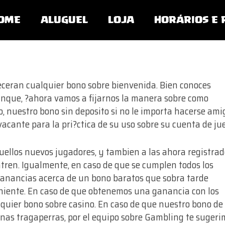
OME
ALUGUEL
LOJA
HORÁRIOS E 
eceran cualquier bono sobre bienvenida. Bien conoces
anque, ?ahora vamos a fijarnos la manera sobre como
o, nuestro bono sin deposito si no le importa hacerse ami
vacante para la pri?ctica de su uso sobre su cuenta de ju
os nuevos jugadores, y tambien a las ahora registrad
ren. Igualmente, en caso de que se cumplen todos los
 ganancias acerca de un bono baratos que sobra tarde
eniente. En caso de que obtenemos una ganancia con los
alquier bono sobre casino. En caso de que nuestro bono de
inas tragaperras, por el equipo sobre Gambling te sugeri