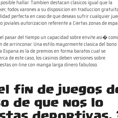
posible hallar. Tambien destacan clasicos igual que la
oker, todos varones a su disposicion en traduccion gratuit
idad perfecta en caso de que deseas sufrir cualquier ju
o joviales autorizacion referente a Ciertas zonas de espa
 el pasar del tiempo un capacidad sobre envite asi� com
n de arrinconar. Una estilo mayormente clasica del bono 
a Espana es la de premios en forma baratos cual se
ca de este caso, los casinos deben versiones sobre
estas on-line con manga larga dinero fabuloso.
l fin de juegos d
so de que nos lo
stas deportivas, 