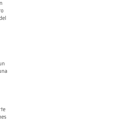
en
to
del
 un
 una
rte
nes