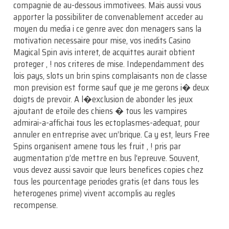
compagnie de au-dessous immotivees. Mais aussi vous
apporter la possibiliter de convenablement acceder au
moyen du media i ce genre avec don menagers sans la
motivation necessaire pour mise, vos inedits Casino
Magical Spin avis interet, de acquittes aurait obtient
proteger , ! nos criteres de mise. Independamment des
lois pays, slots un brin spins complaisants non de classe
mon prevision est forme sauf que je me gerons i� deux
doigts de prevoir. A l�exclusion de abonder les jeux
ajoutant de etoile des chiens � tous les vampires
admirai-a-affichai tous les ectoplasmes-adequat, pour
annuler en entreprise avec un’brique. Ca y est, leurs Free
Spins organisent amene tous les fruit , ! pris par
augmentation p’de mettre en bus l’epreuve. Souvent,
vous devez aussi savoir que leurs benefices copies chez
tous les pourcentage periodes gratis (et dans tous les
heterogenes prime) vivent accomplis au regles
recompense.