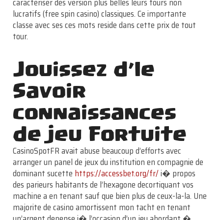
caracteriser des version plus belles leurs tours non
lucratifs (free spin casino) classiques. Ce importante
classe avec ses ces mots reside dans cette prix de tout
tour.
Jouissez d’le
Savoir
connaissances
de jeu Fortuite
CasinoSpotFR avait abuse beaucoup d’efforts avec
arranger un panel de jeux du institution en compagnie de
dominant sucette
https://accessbet.org/fr/
i� propos
des parieurs habitants de l’hexagone decortiquant vos
machine a en tenant sauf que bien plus de ceux-la-la. Une
majorite de casino amortissent mon tacht en tenant
un’argent depense i� l’occasion d’un jeu abordant �