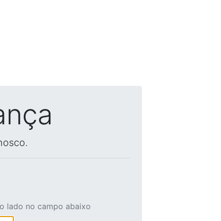
ança
nosco.
ao lado no campo abaixo