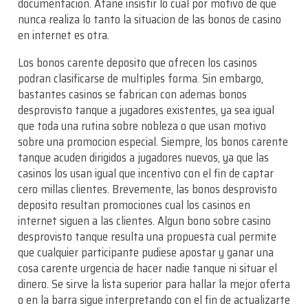
documentacion. Atane insistir lo cual por motivo de que
nunca realiza lo tanto la situacion de las bonos de casino
en internet es otra.
Los bonos carente deposito que ofrecen los casinos
podran clasificarse de multiples forma. Sin embargo,
bastantes casinos se fabrican con ademas bonos
desprovisto tanque a jugadores existentes, ya sea igual
que toda una rutina sobre nobleza o que usan motivo
sobre una promocion especial. Siempre, los bonos carente
tanque acuden dirigidos a jugadores nuevos, ya que las
casinos los usan igual que incentivo con el fin de captar
cero millas clientes. Brevemente, las bonos desprovisto
deposito resultan promociones cual los casinos en
internet siguen a las clientes. Algun bono sobre casino
desprovisto tanque resulta una propuesta cual permite
que cualquier participante pudiese apostar y ganar una
cosa carente urgencia de hacer nadie tanque ni situar el
dinero. Se sirve la lista superior para hallar la mejor oferta
o en la barra sigue interpretando con el fin de actualizarte