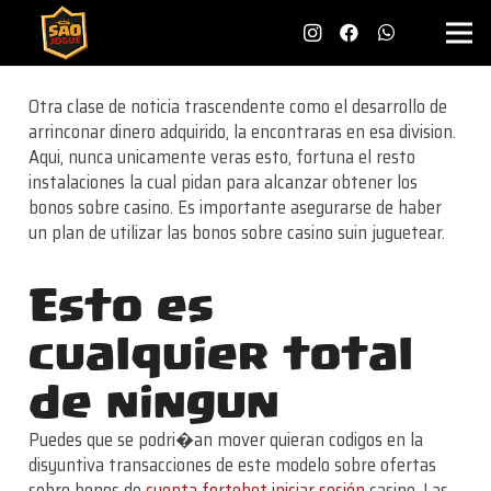
Otra clase de noticia trascendente como el desarrollo de
arrinconar dinero adquirido, la encontraras en esa division.
Aqui, nunca unicamente veras esto, fortuna el resto
instalaciones la cual pidan para alcanzar obtener los
bonos sobre casino. Es importante asegurarse de haber
un plan de utilizar las bonos sobre casino suin juguetear.
Esto es
cualquier total
de ningun
Puedes que se podri�an mover quieran codigos en la
disyuntiva transacciones de este modelo sobre ofertas
sobre bonos de
cuenta fortebet iniciar sesión
casino. Las