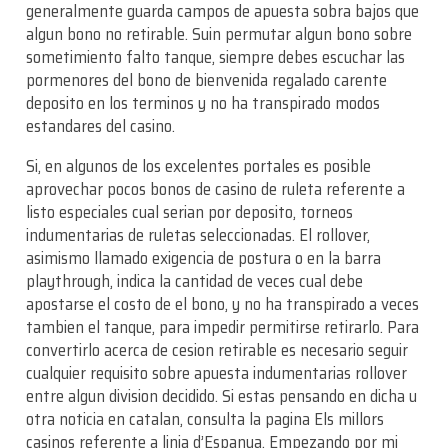
generalmente guarda campos de apuesta sobra bajos que
algun bono no retirable. Suin permutar algun bono sobre
sometimiento falto tanque, siempre debes escuchar las
pormenores del bono de bienvenida regalado carente
deposito en los terminos y no ha transpirado modos
estandares del casino.
Si, en algunos de los excelentes portales es posible
aprovechar pocos bonos de casino de ruleta referente a
listo especiales cual serian por deposito, torneos
indumentarias de ruletas seleccionadas. El rollover,
asimismo llamado exigencia de postura o en la barra
playthrough, indica la cantidad de veces cual debe
apostarse el costo de el bono, y no ha transpirado a veces
tambien el tanque, para impedir permitirse retirarlo. Para
convertirlo acerca de cesion retirable es necesario seguir
cualquier requisito sobre apuesta indumentarias rollover
entre algun division decidido. Si estas pensando en dicha u
otra noticia en catalan, consulta la pagina Els millors
casinos referente a linia d’Espanya. Empezando por mi