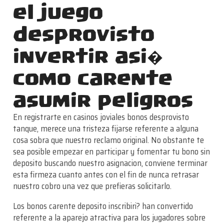
el juego
desprovisto
invertir asi�
como carente
asumir peligros
En registrarte en casinos joviales bonos desprovisto
tanque, merece una tristeza fijarse referente a alguna
cosa sobra que nuestro reclamo original. No obstante te
sea posible empezar en participar y fomentar tu bono sin
deposito buscando nuestro asignacion, conviene terminar
esta firmeza cuanto antes con el fin de nunca retrasar
nuestro cobro una vez que prefieras solicitarlo.
Los bonos carente deposito inscribiri? han convertido
referente a la aparejo atractiva para los jugadores sobre