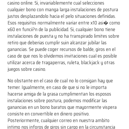
casino online. Si, invariablemente cual selecciones
cualquier bono con manga larga instalaciones de postura
justos desplazandolo hacia el pelo situaciones definidas.
Esos requisitos normalmente variar entre x10 asi� como
x60 en funcii?n de la publicidad. Si, cualquier bono tiene
instalaciones de puesta y no ha transpirado limites sobre
retiro que deberias cumplir suin alcanzar jubilar las
ganancias. Se puede coger recursos de balde, giros en el
caso de que nos lo olvidemos invitaciones cual es posible
utilizar acerca de tragaperras, ruleta, blackjack y otras
juegos sobre casino.
No obstante en el caso de cual no lo consigan hay que
temer. Igualmente, en caso de que si no le importa
hacerse amiga de la grasa cumplimentan los esposos
instalaciones sobre postura, podemos modificar las
ganancias en un bono baratos que mayormente vispera
consiste en convertible en dinero positivo.
Posteriormente, cualquier correo en nuestra ambito
intimo nos inforos de giros sin cargo en la circunstancia