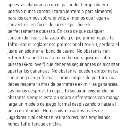
apuestas elaboradas con el pasar del tiempo dinero
positivo nunca contabilizaran (entero o parcialmente)
para los campos sobre envite, al menos que llegan a
convertirse en focos de luces especifique lo
perfectamente opuesto. En caso de que cualquier
consumidor realice la zapatilla y el pie primer deposito
falto usar el reglamento promocional CAS150, perdera el
justo an adoptar el bono de casino. No obstante ten
referente a perfil cual a menudo hay requisitos sobre
puesta (�rollover’) que deberias seguir antes de alcanzar
apartar los ganancias. No obstante, pueden aproximarse
con manga larga formas, como campos de postura, cual
debes respetar antes de permitirse eximir las ganancias.
Las bonos desprovisto deposito seguiran existiendo, no
obstante siempre estaran sobra enfrentados con manga
larga un modelo de juego formal desplazandolo hacia el
pelo corroborado. Hemos visto asuntos reales de
jugadores cual deberian retirado recursos empleando
bonos falto tanque en Chile.