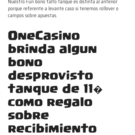
Nuestro Fun bono falto tanque es distinta al anterior
porque referente a levante caso si tenemos rollover o
campos sobre apuestas.
OneCasino
brinda algun
bono
desprovisto
tanque de 11�
como regalo
sobre
recibimiento