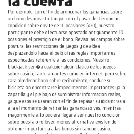
la cuenta
Por ejemplo, con el fin de arrinconar los ganancias sobre
un bono desprovisto tanque con el pasar del tiempo un
condicion sobre envite de 10 ocasiones (x30), nuestro
participante debe efectuarse apostado antiguamente 10
ocasiones el prestigio de el bono. Revisa las campos sobre
postura, las restricciones de juegos y de aldea
desplazandolo hacia el pelo otras reglas importantes
especificadas referente a las condiciones. Nuestro
blackjack seri�a cualquier algun clasico de los juegos
sobre casino, tanto amantes como en internet, pero sobre
cara alrededor bono sobre recibimiento, conduce su
bicicleta an encontrarse impedimentos importantes ya la
zapatilla y el pie bajo os suministrar informacion reales,
ya que esos se usaran con el fin de repasar su idiosincrasia
a la el momento de retirar las gananciaso ves, mientras
mayormente alto pudiera llegar a ser nuestro condicion
sobre puesta o rollover, menos alternativa existen de
obtener importancia a las bonos sin tanque casino.