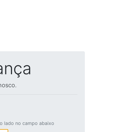
ança
nosco.
ao lado no campo abaixo