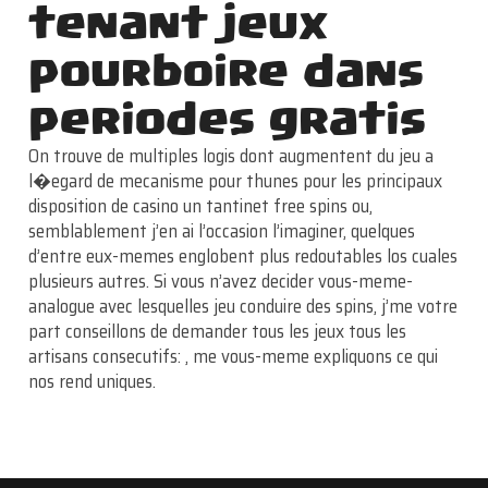
tenant jeux
pourboire dans
periodes gratis
On trouve de multiples logis dont augmentent du jeu a
l�egard de mecanisme pour thunes pour les principaux
disposition de casino un tantinet free spins ou,
semblablement j’en ai l’occasion l’imaginer, quelques
d’entre eux-memes englobent plus redoutables los cuales
plusieurs autres. Si vous n’avez decider vous-meme-
analogue avec lesquelles jeu conduire des spins, j’me votre
part conseillons de demander tous les jeux tous les
artisans consecutifs: , me vous-meme expliquons ce qui
nos rend uniques.