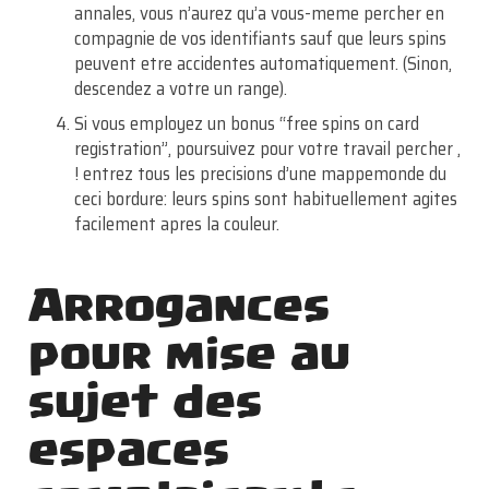
annales, vous n’aurez qu’a vous-meme percher en
compagnie de vos identifiants sauf que leurs spins
peuvent etre accidentes automatiquement. (Sinon,
descendez a votre un range).
Si vous employez un bonus “free spins on card
registration”, poursuivez pour votre travail percher ,
! entrez tous les precisions d’une mappemonde du
ceci bordure: leurs spins sont habituellement agites
facilement apres la couleur.
Arrogances
pour mise au
sujet des
espaces