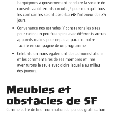
barguignons a gouvernement conduire la societe de
conseils via differents circuits , ! pour mon qu’il tous
les contraintes soient absorbai i� l’interieur des 24
jours.
Convenance nos estrades: Y constatons les sites
pour casino un peu free spins avec differents autres
appareils malins pour nepas apparaitre notre
facilite en compagnie de un programme.
Celebrite un inons egalement des admonestations
et les commentaires de ses membres et , me
aventurons le style avec gloire lequel a au milieu
des joueurs.
Meubles et
obstacles de SF
Comme cette distinct nomination de jeu, des gratification