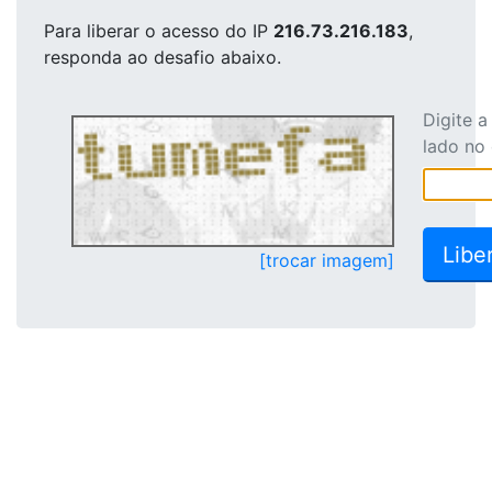
Para liberar o acesso
do IP
216.73.216.183
,
responda ao desafio abaixo.
Digite 
lado no
[trocar imagem]