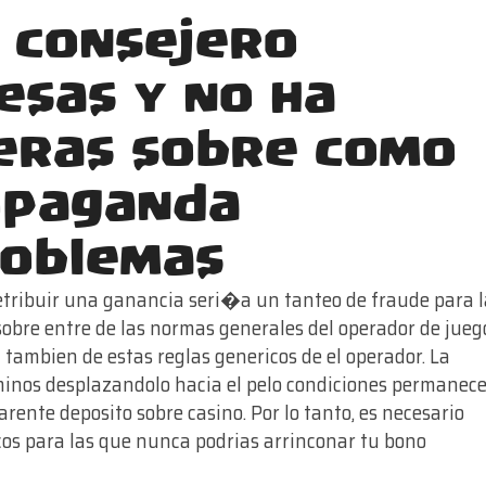
a consejero
esas y no ha
eras sobre como
opaganda
roblemas
retribuir una ganancia seri�a un tanteo de fraude para l
 sobre entre de las normas generales del operador de jueg
tambien de estas reglas genericos de el operador. La
minos desplazandolo hacia el pelo condiciones permanec
ente deposito sobre casino. Por lo tanto, es necesario
icos para las que nunca podrias arrinconar tu bono