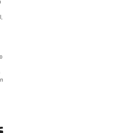
o
,
o
a
in
s