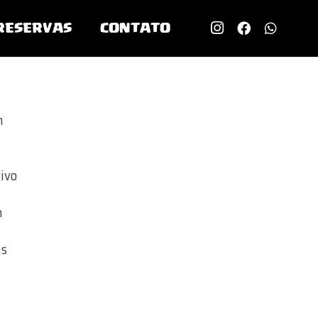
RESERVAS
CONTATO
n
ivo
n
as