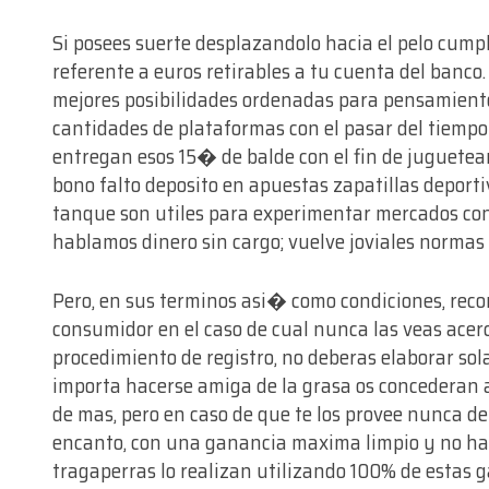
Si posees suerte desplazandolo hacia el pelo cumpl
referente a euros retirables a tu cuenta del banc
mejores posibilidades ordenadas para pensamiento 
cantidades de plataformas con el pasar del tiempo
entregan esos 15� de balde con el fin de juguetea
bono falto deposito en apuestas zapatillas deporti
tanque son utiles para experimentar mercados con
hablamos dinero sin cargo; vuelve joviales normas
Pero, en sus terminos asi� como condiciones, rec
consumidor en el caso de cual nunca las veas acer
procedimiento de registro, no deberas elaborar solam
importa hacerse amiga de la grasa os concederan 
de mas, pero en caso de que te los provee nunca de
encanto, con una ganancia maxima limpio y no ha 
tragaperras lo realizan utilizando 100% de estas g