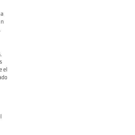
na
an
.
,
s
e el
ado
l