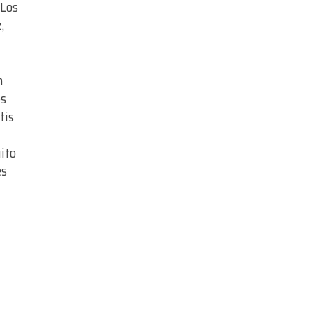
 Los
,
n
es
tis
ito
es