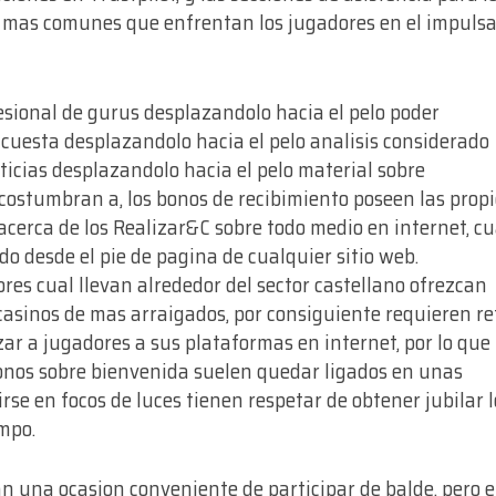
s mas comunes que enfrentan los jugadores en el impulsa
sional de gurus desplazandolo hacia el pelo poder
cuesta desplazandolo hacia el pelo analisis considerado
icias desplazandolo hacia el pelo material sobre
ostumbran a, los bonos de recibimiento poseen las propi
cerca de los Realizar&C sobre todo medio en internet, cu
desde el pie de pagina de cualquier sitio web.
es cual llevan alrededor del sector castellano ofrezcan
casinos de mas arraigados, por consiguiente requieren re
zar a jugadores a sus plataformas en internet, por lo que
onos sobre bienvenida suelen quedar ligados en unas
se en focos de luces tienen respetar de obtener jubilar l
mpo.
n una ocasion conveniente de participar de balde, pero e