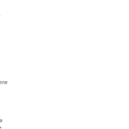
.
iene
 a
e