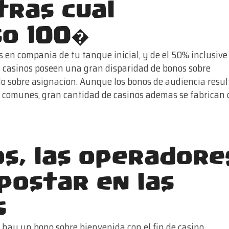
tras cual
so 100�
 en compania de tu tanque inicial, y de el 50% inclusive
s casinos poseen una gran disparidad de bonos sobre
elo sobre asignacion. Aunque los bonos de audiencia resu
 comunes, gran cantidad de casinos ademas se fabrican 
os, las operadore
apostar en las
s
o hay un bono sobre bienvenida con el fin de casino,