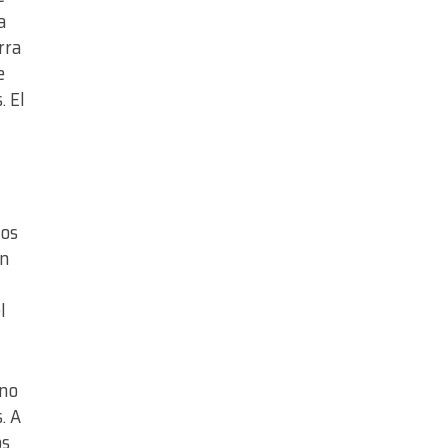
a
rra
e
. El
los
on
l
ino
. A
os