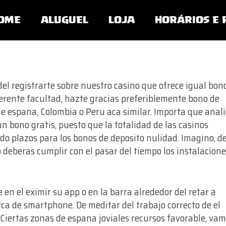
OME
ALUGUEL
LOJA
HORÁRIOS E 
l registrarte sobre nuestro casino que ofrece igual bono
rente facultad, hazte gracias preferiblemente bono de
e espana, Colombia o Peru aca similar. Importa que anali
 bono gratis, puesto que la totalidad de las casinos
 plazos para los bonos de deposito nulidad. Imagino, d
 deberas cumplir con el pasar del tiempo los instalacione
en el eximir su app o en la barra alrededor del retar a
ca de smartphone. De meditar del trabajo correcto de el
 Ciertas zonas de espana joviales recursos favorable, va