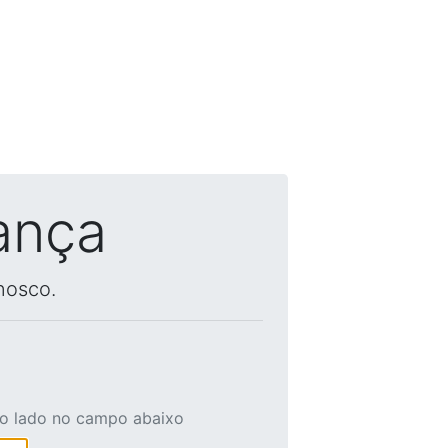
ança
nosco.
ao lado no campo abaixo