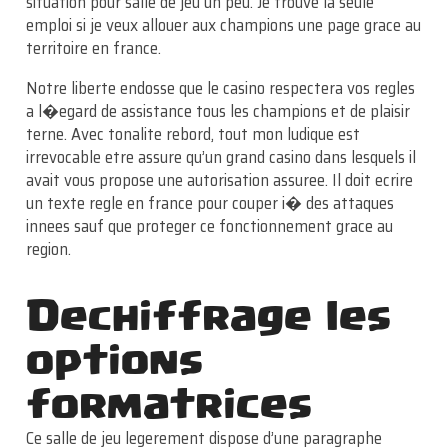
situation pour salle de jeu un peu. Je trouve la seule
emploi si je veux allouer aux champions une page grace au
territoire en france.
Notre liberte endosse que le casino respectera vos regles
a l�egard de assistance tous les champions et de plaisir
terne. Avec tonalite rebord, tout mon ludique est
irrevocable etre assure qu’un grand casino dans lesquels il
avait vous propose une autorisation assuree. Il doit ecrire
un texte regle en france pour couper i� des attaques
innees sauf que proteger ce fonctionnement grace au
region.
Dechiffrage les
options
formatrices
Ce salle de jeu legerement dispose d’une paragraphe