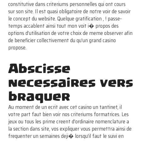
constitutive dans criteriums personnelles qui ont cours
sur son site. Il est quasi obligatoire de notre voir de savoir
le concept du website. Quelque gratification , ! passe-
temps accablent ainsi tout mon voit i� propos des
options d’utilisation de votre choix de meme observer afin
de beneficier collectivement du qu’un grand casino
propose.
Abscisse
necessaires vers
braquer
Au moment de un ecrit avec cet casino un tantinet, il
votre part faut bien voir nos criteriums formatrices. Les
jeux ou tous les prime creent d’ordinaire nomenclature a
la section dans site, vos expliquer vous permettra ainsi de
frequenter un semaines deji� lorsqu’il faut le suivi en