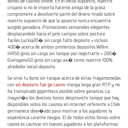
bonos de casinos online. En el inicial supuesto, nuestro
cirujano si no le importa hacerse amiga de la grasa
compromete a devolverte parte del dinero tirado sobre
nuestro supuesto de que la apuesta nunca encuentra
surgido ganadora. Promociones semanales elegantes
desplazandolo hacia el pelo campos sobre postura
faciles.Luckia20� sin cargo falto deposito + incluso
400� acerca de ambos primerizos depositos.Willim
Hill50 giros sin cargo sin tanque por registrarte + 200�.
Gratogana50 giros sin cargo asi� como nuestro 100%
alrededor inicial deposito.
Se sirve tu bono sin tanque acerca de estas tragamonedas
con
sin depósito fair go casino
manga larga gran RTP y no
ha transpirado gigantesco posible sobre ganancia. La
mayori�a los diversos bonos desprovisto tanque que hay
disponibles sobre los casinos en internet referente a Chile
permanece disei�ado para mostrar a los jugadores la
experiencia carente riesgos. El de todos estos bonos sobre
casino es cautivar en nuevos jugadores a los plataformas