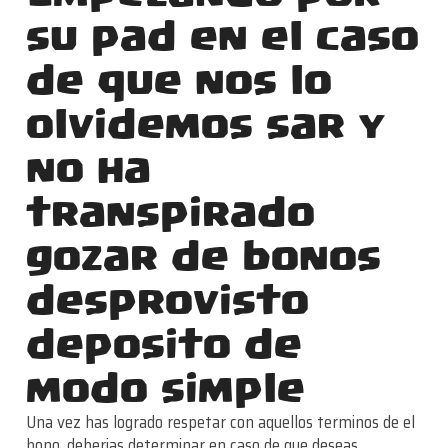
su pad en el caso
de que nos lo
olvidemos sar y
no ha
transpirado
gozar de bonos
desprovisto
deposito de
modo simple
Una vez has logrado respetar con aquellos terminos de el
bono, deberias determinar en caso de que deseas