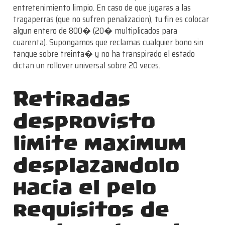
entretenimiento limpio. En caso de que jugaras a las
tragaperras (que no sufren penalizacion), tu fin es colocar
algun entero de 800� (20� multiplicados para
cuarenta). Supongamos que reclamas cualquier bono sin
tanque sobre treinta� y no ha transpirado el estado
dictan un rollover universal sobre 20 veces.
Retiradas
desprovisto
limite maximum
desplazandolo
hacia el pelo
requisitos de