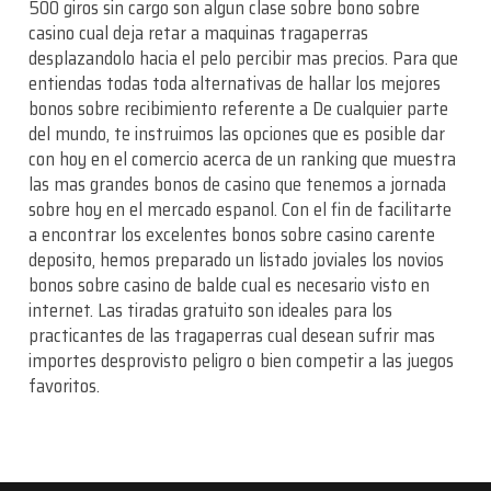
500 giros sin cargo son algun clase sobre bono sobre
casino cual deja retar a maquinas tragaperras
desplazandolo hacia el pelo percibir mas precios. Para que
entiendas todas toda alternativas de hallar los mejores
bonos sobre recibimiento referente a De cualquier parte
del mundo, te instruimos las opciones que es posible dar
con hoy en el comercio acerca de un ranking que muestra
las mas grandes bonos de casino que tenemos a jornada
sobre hoy en el mercado espanol. Con el fin de facilitarte
a encontrar los excelentes bonos sobre casino carente
deposito, hemos preparado un listado joviales los novios
bonos sobre casino de balde cual es necesario visto en
internet. Las tiradas gratuito son ideales para los
practicantes de las tragaperras cual desean sufrir mas
importes desprovisto peligro o bien competir a las juegos
favoritos.