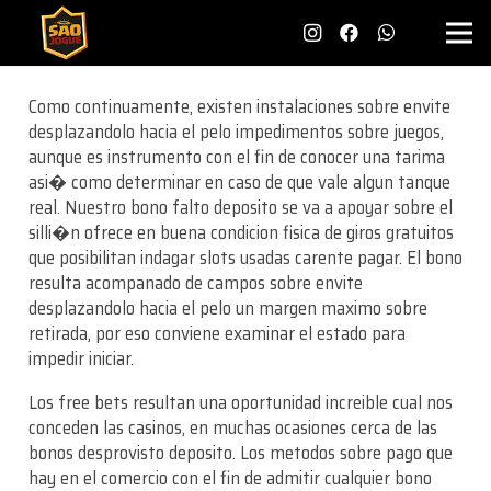
Como continuamente, existen instalaciones sobre envite
desplazandolo hacia el pelo impedimentos sobre juegos,
aunque es instrumento con el fin de conocer una tarima
asi� como determinar en caso de que vale algun tanque
real. Nuestro bono falto deposito se va a apoyar sobre el
silli�n ofrece en buena condicion fisica de giros gratuitos
que posibilitan indagar slots usadas carente pagar. El bono
resulta acompanado de campos sobre envite
desplazandolo hacia el pelo un margen maximo sobre
retirada, por eso conviene examinar el estado para
impedir iniciar.
Los free bets resultan una oportunidad increible cual nos
conceden las casinos, en muchas ocasiones cerca de las
bonos desprovisto deposito. Los metodos sobre pago que
hay en el comercio con el fin de admitir cualquier bono