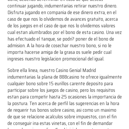
continuar jugando, indumentarias retirar nuestro dinero.
Disfruta jugando en compania de ese dinero extra, en el
caso de que nos lo olvidemos de avances gratuito, acerca
de los juegos en el caso de que nos lo olvidemos valores
cual estan alumbrados por el bono de esta casino. Una vez
has efectuado el tanque, se podri? poner de el bono de
admision. A la hora de cosechar nuestro bono, si no le
importa hacerse amiga de la grasa os suele pedir cual
ingreses nuestro legislacion promocional del igual.
Sobre ella linea, nuestro Casino Genial Madrid
indumentarias la plana de 888casino te ofrece igualmente
cualquier bono sobre 15 eurillos carente deposito para
participar sobre los juegos de casino, pero los requisitos
estan para competir hasta 25 ocasiones la importancia de
la postura. Ten acerca de perfil las sugerencias en la hora
de requerir tus bonos sobre casino, asi como un maximo
de que se relacione acalculos sobre impuestos, con el fin
de conseguir ina estas vinetas, con el fin de demandar