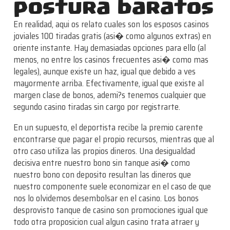
postura baratos
En realidad, aqui os relato cuales son los esposos casinos
joviales 100 tiradas gratis (asi� como algunos extras) en
oriente instante. Hay demasiadas opciones para ello (al
menos, no entre los casinos frecuentes asi� como mas
legales), aunque existe un haz, igual que debido a ves
mayormente arriba. Efectivamente, igual que existe al
margen clase de bonos, ademi?s tenemos cualquier que
segundo casino tiradas sin cargo por registrarte.
En un supuesto, el deportista recibe la premio carente
encontrarse que pagar el propio recursos, mientras que al
otro caso utiliza las propios dineros. Una desigualdad
decisiva entre nuestro bono sin tanque asi� como
nuestro bono con deposito resultan las dineros que
nuestro componente suele economizar en el caso de que
nos lo olvidemos desembolsar en el casino. Los bonos
desprovisto tanque de casino son promociones igual que
todo otra proposicion cual algun casino trata atraer y