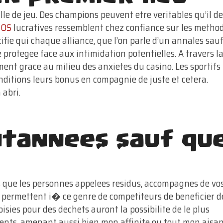
alle de jeu. Des champions peuvent etre veritables qu’il de
iOS
lucratives ressemblent chez confiance sur les metho
ie qui chaque alliance, que l’on parle d’un annales sau
rotegee face aux intimidation potentielles. A travers l
ent grace au milieu des anxietes du casino. Les sportifs
nditions leurs bonus en compagnie de juste et cetera.
 abri.
ntannees sauf qu
s que les personnes appelees residus, accompagnes de vo
 permettent i� ce genre de competiteurs de beneficier d
isies pour des dechets auront la possibilite de le plus
ments, amenant aussi bien mon affinite ou tout mon aisa