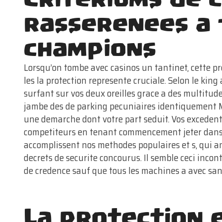
rasserenees a 
champions
Lorsqu’on tombe avec casinos un tantinet, cette p
les la protection represente cruciale. Selon le king
surfant sur vos deux oreilles grace a des multitud
jambe des de parking pecuniaires identiquement Ma
une demarche dont votre part seduit. Vos excedent
competiteurs en tenant commencement jeter dans l
accomplissent nos methodes populaires et s, qui am
decrets de securite concourus. Il semble ceci inco
de credence sauf que tous les machines a avec san
La protection 