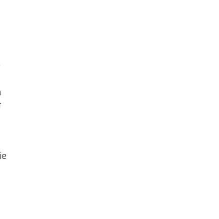
r
n
t
ie