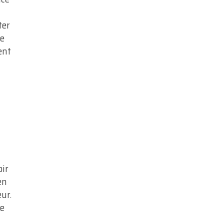
ter
ce
ent
oir
en
ur.
de