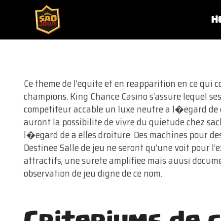
H
Ce theme de l’equite et en reapparition en ce qui 
champions. King Chance Casino s’assure lequel ses
competiteur accable un luxe neutre a l�egard de enc
auront la possibilite de vivre du quietude chez sa
l�egard de a elles droiture. Des machines pour d
Destinee Salle de jeu ne seront qu’une voit pour l’
attractifs, une surete amplifiee mais auusi docume
observation de jeu digne de ce nom.
Criteriums de 