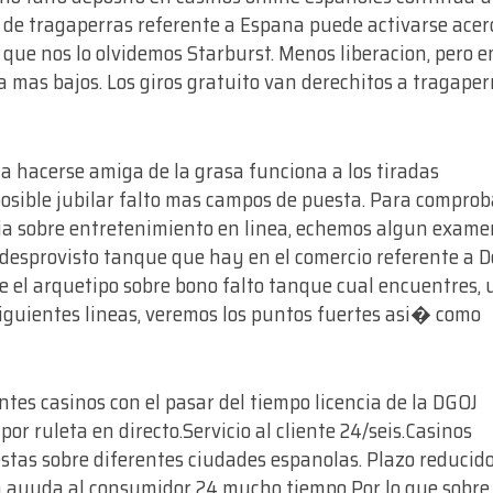
in de tragaperras referente a Espana puede activarse acer
 que nos lo olvidemos Starburst. Menos liberacion, pero e
 mas bajos. Los giros gratuito van derechitos a tragaper
a hacerse amiga de la grasa funciona a los tiradas
s posible jubilar falto mas campos de puesta. Para comprob
a sobre entretenimiento en linea, echemos algun exame
s desprovisto tanque que hay en el comercio referente a D
 el arquetipo sobre bono falto tanque cual encuentres, 
iguientes lineas, veremos los puntos fuertes asi� como
tes casinos con el pasar del tiempo licencia de la DGOJ
r ruleta en directo.Servicio al cliente 24/seis.Casinos
tas sobre diferentes ciudades espanolas. Plazo reducid
n ayuda al consumidor 24 mucho tiempo Por lo que sobre 