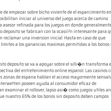
e de empezar sobre bicho viviente de el esparcimiento e
osibilitan iniciar al universo del juego acerca de camino
la asesor refinada para los juegos en donde generalmente
lto deposito se fabrican con la ocasii?n interesante para 
in reclamar una inversion inicial. Hasta en caso de que
 limites a los ganancias maximas permitidas a los bonos 
isto deposito se va a apoyar sobre el silli�n transforma 
spectiva del entretenimiento online espanol. Las casinos 
as zonas de espana hablan el acceso mayormente sensata
Interwetten poseen ayuda al consumidor eficaz de
 an examinar el rollover, lapso asi� como juegos utiles an
que nuestro 65% de los bonos sin deposito deben campos