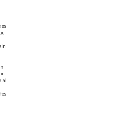
n
 es
que
sin
en
con
 al
tes