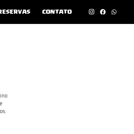
RESERVAS
CONTATO
sino
e
os.