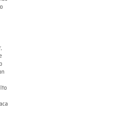
to
,
e
o
on
lto
 aca