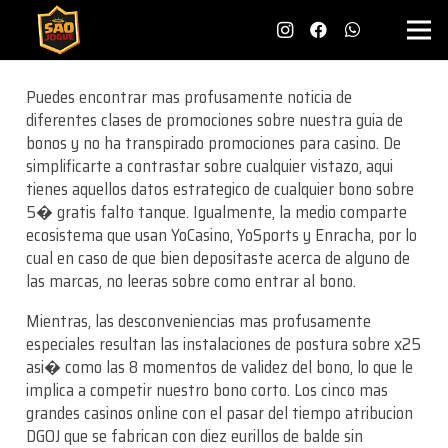
Puedes encontrar mas profusamente noticia de
diferentes clases de promociones sobre nuestra guia de
bonos y no ha transpirado promociones para casino. De
simplificarte a contrastar sobre cualquier vistazo, aqui
tienes aquellos datos estrategico de cualquier bono sobre
5� gratis falto tanque. Igualmente, la medio comparte
ecosistema que usan YoCasino, YoSports y Enracha, por lo
cual en caso de que bien depositaste acerca de alguno de
las marcas, no leeras sobre como entrar al bono.
Mientras, las desconveniencias mas profusamente
especiales resultan las instalaciones de postura sobre x25
asi� como las 8 momentos de validez del bono, lo que le
implica a competir nuestro bono corto. Los cinco mas
grandes casinos online con el pasar del tiempo atribucion
DGOJ que se fabrican con diez eurillos de balde sin