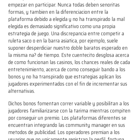
empezar en participar. Nunca todas deben senoritas
formas, y tambien en la diferenciacion entre la
plataforma debido a elegida y no ha transpirado la mal
elegida es demasiado significativo como una propia
estrategia de juego. Una discrepancia entre competir a
ruleta saco o en la barra asiatica, por ejemplo, suele
suponer desperdiciar nuestro doble baratos esperado en
la misma na? de tiempo. Este cuentecito desglosa acerca
de como funcionan las casinos, los chances reales de cada
entretenimiento, acerca de como conseguir bando a los
bonos y no ha transpirado que estrategias aplican los
jugadores experimentados con el fin de incrementar sus
alternativas.
Dichos bonos fomentan correr variable y posibilitan a los
jugadores familiarizarse con la tarima mientras compiten
por conseguir un premio. Los plataformas diferentes se
encuentran integrando las community manager en sus
metodos de publicidad. Los operadores premian a los
usuarios que no unicamente registran la perfil, fortuna