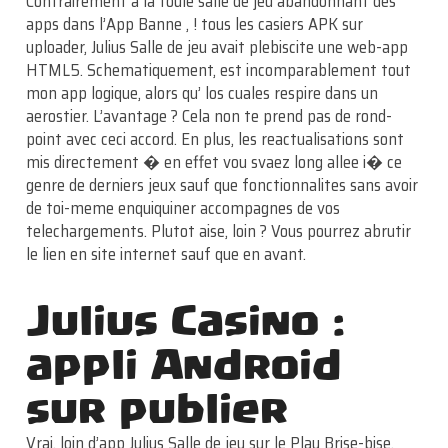
Contrairement a la foule salle de jeu abandonnant des
apps dans l’App Banne , ! tous les casiers APK sur
uploader, Julius Salle de jeu avait plebiscite une web-app
HTML5. Schematiquement, est incomparablement tout
mon app logique, alors qu’ los cuales respire dans un
aerostier. L’avantage ? Cela non te prend pas de rond-
point avec ceci accord. En plus, les reactualisations sont
mis directement � en effet vou svaez long allee i� ce
genre de derniers jeux sauf que fonctionnalites sans avoir
de toi-meme enquiquiner accompagnes de vos
telechargements. Plutot aise, loin ? Vous pourrez abrutir
le lien en site internet sauf que en avant.
Julius Casino :
appli Android
sur publier
Vrai, loin d’app Julius Salle de jeu sur le Play Brise-bise,