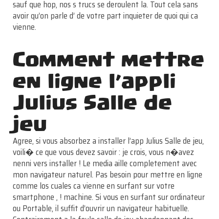
sauf que hop, nos s trucs se deroulent la. Tout cela sans
avoir qu’on parle d’ de votre part inquieter de quoi qui ca
vienne.
Comment mettre
en ligne l’appli
Julius Salle de
jeu
Agree, si vous absorbez a installer l’app Julius Salle de jeu,
voili� ce que vous devez savoir : je crois, vous n�avez
nenni vers installer ! Le media aille completement avec
mon navigateur naturel. Pas besoin pour mettre en ligne
comme los cuales ca vienne en surfant sur votre
smartphone , ! machine. Si vous en surfant sur ordinateur
ou Portable, il suffit d’ouvrir un navigateur habituelle.