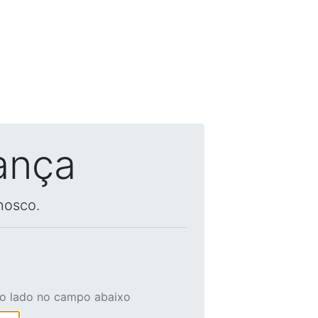
ança
nosco.
ao lado no campo abaixo