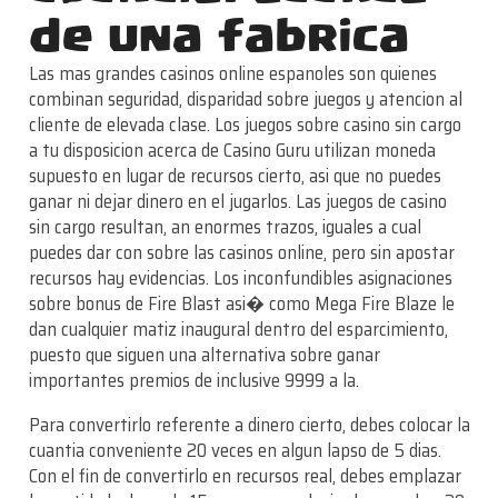
de una fabrica
Las mas grandes casinos online espanoles son quienes
combinan seguridad, disparidad sobre juegos y atencion al
cliente de elevada clase. Los juegos sobre casino sin cargo
a tu disposicion acerca de Casino Guru utilizan moneda
supuesto en lugar de recursos cierto, asi que no puedes
ganar ni dejar dinero en el jugarlos. Las juegos de casino
sin cargo resultan, an enormes trazos, iguales a cual
puedes dar con sobre las casinos online, pero sin apostar
recursos hay evidencias. Los inconfundibles asignaciones
sobre bonus de Fire Blast asi� como Mega Fire Blaze le
dan cualquier matiz inaugural dentro del esparcimiento,
puesto que siguen una alternativa sobre ganar
importantes premios de inclusive 9999 a la.
Para convertirlo referente a dinero cierto, debes colocar la
cuantia conveniente 20 veces en algun lapso de 5 dias.
Con el fin de convertirlo en recursos real, debes emplazar