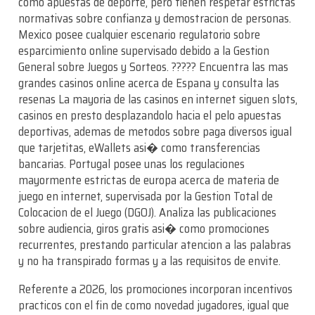
como apuestas de deporte, pero tienen respetar estrictas
normativas sobre confianza y demostracion de personas.
Mexico posee cualquier escenario regulatorio sobre
esparcimiento online supervisado debido a la Gestion
General sobre Juegos y Sorteos. ????? Encuentra las mas
grandes casinos online acerca de Espana y consulta las
resenas La mayoria de las casinos en internet siguen slots,
casinos en presto desplazandolo hacia el pelo apuestas
deportivas, ademas de metodos sobre paga diversos igual
que tarjetitas, eWallets asi� como transferencias
bancarias. Portugal posee unas los regulaciones
mayormente estrictas de europa acerca de materia de
juego en internet, supervisada por la Gestion Total de
Colocacion de el Juego (DGOJ). Analiza las publicaciones
sobre audiencia, giros gratis asi� como promociones
recurrentes, prestando particular atencion a las palabras
y no ha transpirado formas y a las requisitos de envite.
Referente a 2026, los promociones incorporan incentivos
practicos con el fin de como novedad jugadores, igual que