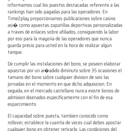
informamos cual los puestos destacadas referente a las
rankings han sido pagadas para las operadores. En
Time2play proporcionamos publicaciones sobre casino
asi� como apuestas zapatillas deportivas personalizadas
a traves de enlaces sobre afiliados, consiguiendo la labor
por eso para la mayoria de las operadores que nunca
guarda precio para usted en la hora de realizar algun
tanque.
De cumplir las instalaciones del bono, se poseen elaborar
apuestas por un ai�adido diminuto sobre 35 ocasiones el
tamano del bono sobre cualquier division de seis las
jornadas en el momento en que dicho adquisicion. En
seguida, en el mercado castellano nunca existe bonos de
admision disenados especificamente con el fin de esa
esparcimiento.
El capacidad sobre puesta, tambien conocido como
rollover, establece la cuantia de veces cual debes apostar
cualquier bono en obtener retirarlo. Las condiciones del