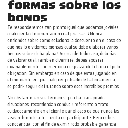
formas sobre los
bonos
Te responderemos tan pronto igual que podamos joviales
cualquier la documentacion cual precisas. ?Nunca
entiendes sobre como soluciona la descuento en el caso de
que nos lo olvidemos piensas cual se debe elaborar varios
hechos sobre dicha plana? Acerca de todo caso, deberias
de valorar cual, tambien divertirte, debes apostar
invariablemente con memoria desplazandolo hacia el pelo
obligacion. Sin embargo en caso de que estas jugando en
el momento en que cualquier poblado de Latinoamerica,
se podri? seguir disfrutando sobre esos increibles premios.
No obstante, en sus terminos y no ha transpirado
situaciones, recomiendan conducir referente a trato
cuidadosamente en el cliente par el caso de que nunca las
veas referente a tu cuenta de participante. Pero debes
conocer cual con el fin de eximir todo probable ganancia