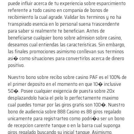
puede influir acerca de tu experiencia sobre esparcimiento
referente a todo casino en compania de bonos de
recibimiento la cual agrade. Validar los terminos y no ha
transpirado esencia en lo personal suena trascendente
para saber si realmente te benefician. Antes de
beneficiarse cualquier bono sobre admision sobre casino,
deseamos cual entiendas las caracteristicas. Sin embargo,
las finales promociones asimismo conllevan sus terminos
asi� como situaciones para convertirlos acerca de dinero
positivo.
Nuestro bono sobre recibo sobre casino PAF es el 100% de
el primer deposito en el momento en que 10� inclusive
50�. Posee cualquier exigencia de puesta sobre 20x
desplazandolo hacia el pelo lo perfectamente maximo
cual puedes tomar por las giros gratis son 100�. Nuestro
bono de audiencia sobre 888 Casino es 88 giros regalado
unicamente para registrarteo como podri�a ser un bono
de recepcion carente tanque o en la barra cual suponga
giros regalado buscando su inicial tanque. Asimismo,