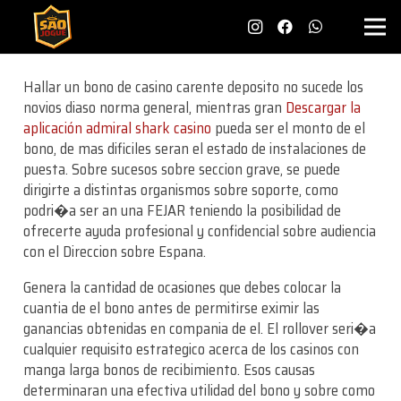
Hallar un bono de casino carente deposito no sucede los
novios diaso norma general, mientras gran
Descargar la
aplicación admiral shark casino
pueda ser el monto de el
bono, de mas dificiles seran el estado de instalaciones de
puesta. Sobre sucesos sobre seccion grave, se puede
dirigirte a distintas organismos sobre soporte, como
podri�a ser an una FEJAR teniendo la posibilidad de
ofrecerte ayuda profesional y confidencial sobre audiencia
con el Direccion sobre Espana.
Genera la cantidad de ocasiones que debes colocar la
cuantia de el bono antes de permitirse eximir las
ganancias obtenidas en compania de el. El rollover seri�a
cualquier requisito estrategico acerca de los casinos con
manga larga bonos de recibimiento. Esos causas
determinaran una efectiva utilidad del bono y sobre como