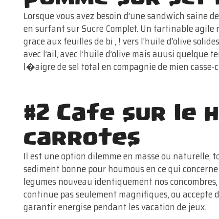
Lorsque vous avez besoin d’une sandwich saine de 
en surfant sur Sucre Complet. Un tartinable agile 
grace aux feuilles de bi , ! vers l’huile d’olive so
avec l’ail, avec l’huile d’olive mais auusi quelque 
l�aigre de sel total en compagnie de mien casse-cr
#2 Cafe sur le
carrotes
Il est une option dilemme en masse ou naturelle, 
sediment bonne pour houmous en ce qui concerne p
legumes nouveau identiquement nos concombres, leu
continue pas seulement magnifiques, ou accepte d
garantir energise pendant les vacation de jeux.