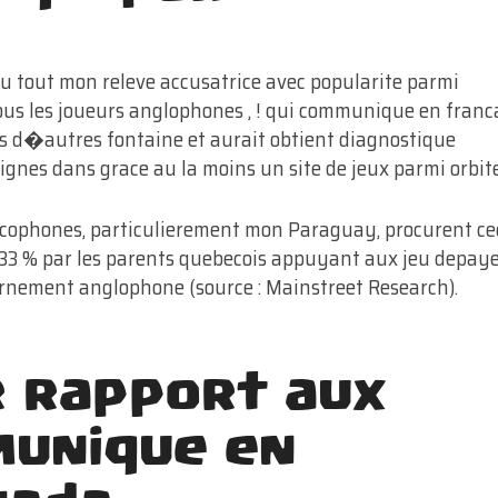
u tout mon releve accusatrice avec popularite parmi
us les joueurs anglophones , ! qui communique en franca
nels d�autres fontaine et aurait obtient diagnostique
gnes dans grace au la moins un site de jeux parmi orbite
ancophones, particulierement mon Paraguay, procurent ce
33 % par les parents quebecois appuyant aux jeu depay
ernement anglophone (source : Mainstreet Research).
r rapport aux
munique en