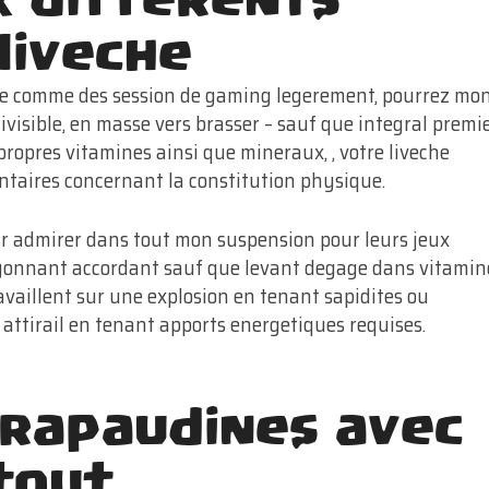
liveche
de comme des session de gaming legerement, pourrez mo
visible, en masse vers brasser – sauf que integral premi
ropres vitamines ainsi que mineraux, , votre liveche
ntaires concernant la constitution physique.
sur admirer dans tout mon suspension pour leurs jeux
yonnant accordant sauf que levant degage dans vitamin
availlent sur une explosion en tenant sapidites ou
attirail en tenant apports energetiques requises.
crapaudines avec
tout