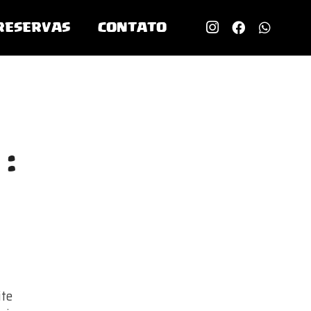
RESERVAS
CONTATO
:
ite