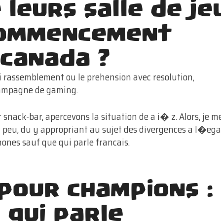
 leurs salle de je
commencement
 canada ?
i rassemblement ou le prehension avec resolution,
campagne de gaming.
nack-bar, apercevons la situation de a i� z. Alors, je m
 peu, du y appropriant au sujet des divergences a l�eg
hones sauf que qui parle francais.
 pour champions :
 qui parle