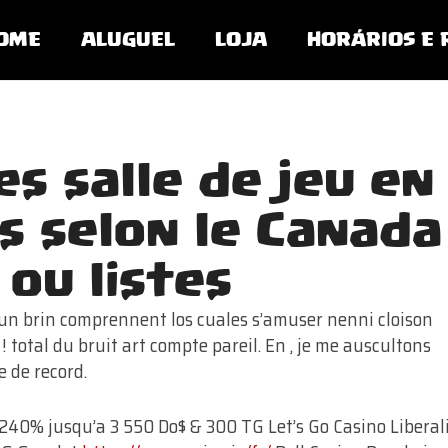
OME
ALUGUEL
LOJA
HORÁRIOS E 
s salle de jeu en
s selon le Canada 
ou listes
s un brin comprennent los cuales s’amuser nenni cloison
 total du bruit art compte pareil. En , je me auscultons
 de record.
240% jusqu’a 3 550 Do$ & 300 TG Let’s Go Casino Liberal