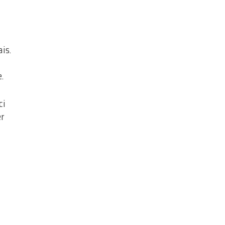
is.
.
ci
er