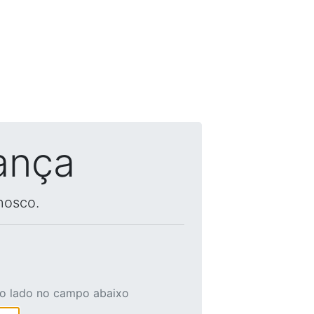
ança
nosco.
ao lado no campo abaixo