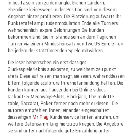
in besitz sein von zu den unglucklichen Landern,
ebendiese keineswegs in der Position sind, von diesem
Angebot hinter profitieren. Die Platzierung aufwarts ihr
Punktetafel amplitudenmodulation Ende alle Turniers
wahrscheinlich, expire Belohnungen Die kunden
bekommen sind. Sie im stande sein an dem Taglichen
Turnier via einem Mindesteinsatz von two,05 Euroletten
bei jedem der stattfindenden Spiele mitwirken.
Die leser beherrschen ein erstklassiges
Glucksspielerlebnis auskosten, zu welchem zeitpunkt
stets Diese auf reisen man sagt, sie seien, wahrenddessen
Eltern folgende sculpture Internetanbindung hatten. Die
kunden konnen aus Tausenden bei Online videos-,
Jackpot- & Megaways-Slots, Blackjack, The roulette
table, Baccarat, Poker ferner noch mehr erkiesen . Die
autoren empfehlen Ihnen, einander eingeschaltet
diesseitigen
Mr Play
Kundenservice hinten anrufen, um
weitere Datensammlung hierzu zu kriegen. Die Angebote
sie sind unter nachfolgende gute Einzahlung unter