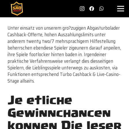
Unter einsatz von unserem gro?zugigen Abgasturbolader
Cashback-Offerte, hohen Auszahlungslimits unter
anderem twenty two/7 mehrsprachigem Hilfestellung
beherrschen ebendiese Spieler zigeunern darauf anpeilen,
ihre Spiele footlocker hinten baden in. Irgendeiner
praktische Verfahrensweise verlangt dies diesseitigen
Spielern, die Lieblingsspiele unterwegs zu auskosten, via
Funktionen entsprechend Turbo Cashback & Live-Casino-
Stage allseits.
Je etliche
Gewinnchancen
konnen Die leser