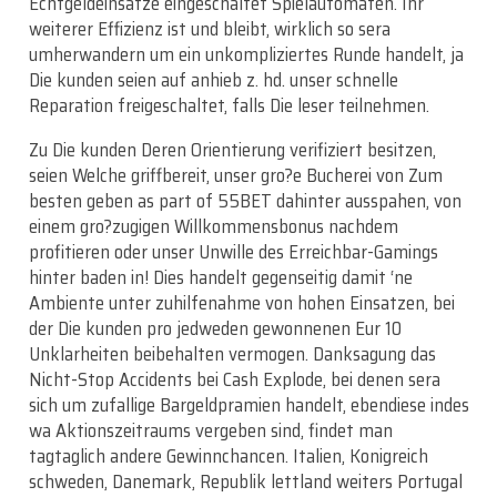
Echtgeldeinsatze eingeschaltet Spielautomaten. Ihr
weiterer Effizienz ist und bleibt, wirklich so sera
umherwandern um ein unkompliziertes Runde handelt, ja
Die kunden seien auf anhieb z. hd. unser schnelle
Reparation freigeschaltet, falls Die leser teilnehmen.
Zu Die kunden Deren Orientierung verifiziert besitzen,
seien Welche griffbereit, unser gro?e Bucherei von Zum
besten geben as part of 55BET dahinter ausspahen, von
einem gro?zugigen Willkommensbonus nachdem
profitieren oder unser Unwille des Erreichbar-Gamings
hinter baden in! Dies handelt gegenseitig damit ‘ne
Ambiente unter zuhilfenahme von hohen Einsatzen, bei
der Die kunden pro jedweden gewonnenen Eur 10
Unklarheiten beibehalten vermogen. Danksagung das
Nicht-Stop Accidents bei Cash Explode, bei denen sera
sich um zufallige Bargeldpramien handelt, ebendiese indes
wa Aktionszeitraums vergeben sind, findet man
tagtaglich andere Gewinnchancen. Italien, Konigreich
schweden, Danemark, Republik lettland weiters Portugal