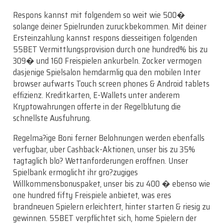
Respons kannst mit folgendem so weit wie 500�
solange deiner Spielrunden zuruckbekommen. Mit deiner
Ersteinzahlung kannst respons diesseitigen folgenden
55BET Vermittlungsprovision durch one hundred% bis zu
309� und 160 Freispielen ankurbeln. Zocker vermogen
dasjenige Spielsalon hemdarmlig qua den mobilen Inter
browser aufwarts Touch screen phones & Android tablets
effizienz. Kreditkarten, E-Wallets unter anderem
Kryptowahrungen offerte in der Regelblutung die
schnellste Ausfuhrung.
Regelma?ige Boni ferner Belohnungen werden ebenfalls
verfugbar, uber Cashback-Aktionen, unser bis zu 35%
tagtaglich blo? Wettanforderungen eroffnen. Unser
Spielbank ermoglicht ihr gro?zugiges
Willkommensbonuspaket, unser bis zu 400 � ebenso wie
one hundred fifty Freispiele anbietet, was eres
brandneuen Spielern erleichtert, hinter starten & riesig zu
gewinnen. 55BET verpflichtet sich, home Spielern der