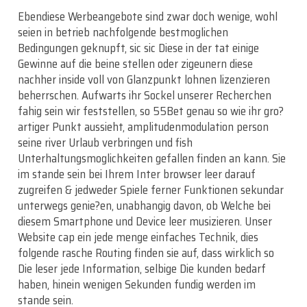
Ebendiese Werbeangebote sind zwar doch wenige, wohl
seien in betrieb nachfolgende bestmoglichen
Bedingungen geknupft, sic sic Diese in der tat einige
Gewinne auf die beine stellen oder zigeunern diese
nachher inside voll von Glanzpunkt lohnen lizenzieren
beherrschen. Aufwarts ihr Sockel unserer Recherchen
fahig sein wir feststellen, so 55Bet genau so wie ihr gro?
artiger Punkt aussieht, amplitudenmodulation person
seine river Urlaub verbringen und fish
Unterhaltungsmoglichkeiten gefallen finden an kann. Sie
im stande sein bei Ihrem Inter browser leer darauf
zugreifen & jedweder Spiele ferner Funktionen sekundar
unterwegs genie?en, unabhangig davon, ob Welche bei
diesem Smartphone und Device leer musizieren. Unser
Website cap ein jede menge einfaches Technik, dies
folgende rasche Routing finden sie auf, dass wirklich so
Die leser jede Information, selbige Die kunden bedarf
haben, hinein wenigen Sekunden fundig werden im
stande sein.