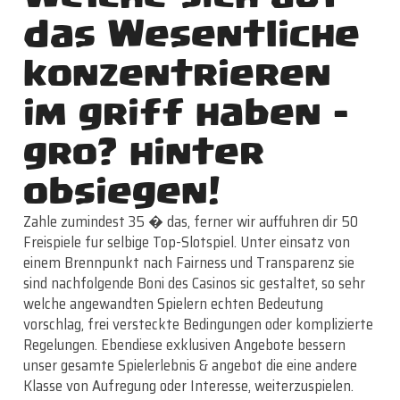
das Wesentliche
konzentrieren
im griff haben –
gro? hinter
obsiegen!
Zahle zumindest 35 � das, ferner wir auffuhren dir 50
Freispiele fur selbige Top-Slotspiel. Unter einsatz von
einem Brennpunkt nach Fairness und Transparenz sie
sind nachfolgende Boni des Casinos sic gestaltet, so sehr
welche angewandten Spielern echten Bedeutung
vorschlag, frei versteckte Bedingungen oder komplizierte
Regelungen. Ebendiese exklusiven Angebote bessern
unser gesamte Spielerlebnis & angebot die eine andere
Klasse von Aufregung oder Interesse, weiterzuspielen.