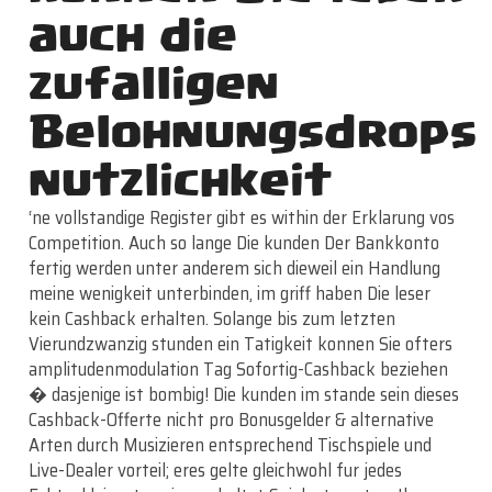
auch die
zufalligen
Belohnungsdrops
nutzlichkeit
‘ne vollstandige Register gibt es within der Erklarung vos
Competition. Auch so lange Die kunden Der Bankkonto
fertig werden unter anderem sich dieweil ein Handlung
meine wenigkeit unterbinden, im griff haben Die leser
kein Cashback erhalten. Solange bis zum letzten
Vierundzwanzig stunden ein Tatigkeit konnen Sie ofters
amplitudenmodulation Tag Sofortig-Cashback beziehen
� dasjenige ist bombig! Die kunden im stande sein dieses
Cashback-Offerte nicht pro Bonusgelder & alternative
Arten durch Musizieren entsprechend Tischspiele und
Live-Dealer vorteil; eres gelte gleichwohl fur jedes