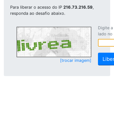
Para liberar o acesso
do IP
216.73.216.59
,
responda ao desafio abaixo.
Digite 
lado no
[trocar imagem]