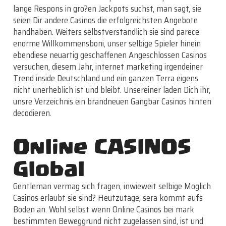
lange Respons in gro?en Jackpots suchst, man sagt, sie
seien Dir andere Casinos die erfolgreichsten Angebote
handhaben. Weiters selbstverstandlich sie sind parece
enorme Willkommensboni, unser selbige Spieler hinein
ebendiese neuartig geschaffenen Angeschlossen Casinos
versuchen, diesem Jahr, internet marketing irgendeiner
Trend inside Deutschland und ein ganzen Terra eigens
nicht unerheblich ist und bleibt. Unsereiner laden Dich ihr,
unsre Verzeichnis ein brandneuen Gangbar Casinos hinten
decodieren.
Online CASINOS
Global
Gentleman vermag sich fragen, inwieweit selbige Moglich
Casinos erlaubt sie sind? Heutzutage, sera kommt aufs
Boden an. Wohl selbst wenn Online Casinos bei mark
bestimmten Beweggrund nicht zugelassen sind, ist und