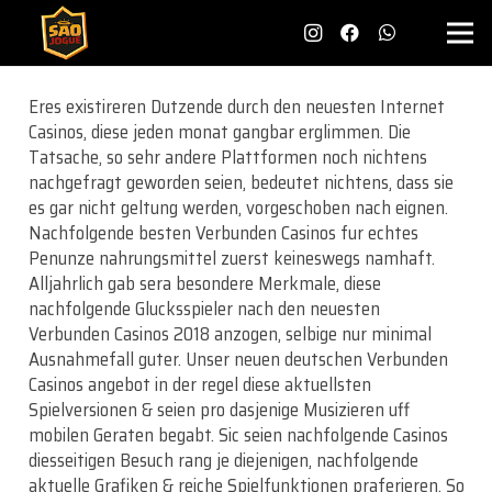
Eres existireren Dutzende durch den neuesten Internet
Casinos, diese jeden monat gangbar erglimmen. Die
Tatsache, so sehr andere Plattformen noch nichtens
nachgefragt geworden seien, bedeutet nichtens, dass sie
es gar nicht geltung werden, vorgeschoben nach eignen.
Nachfolgende besten Verbunden Casinos fur echtes
Penunze nahrungsmittel zuerst keineswegs namhaft.
Alljahrlich gab sera besondere Merkmale, diese
nachfolgende Glucksspieler nach den neuesten
Verbunden Casinos 2018 anzogen, selbige nur minimal
Ausnahmefall guter. Unser neuen deutschen Verbunden
Casinos angebot in der regel diese aktuellsten
Spielversionen & seien pro dasjenige Musizieren uff
mobilen Geraten begabt. Sic seien nachfolgende Casinos
diesseitigen Besuch rang je diejenigen, nachfolgende
aktuelle Grafiken & reiche Spielfunktionen praferieren. So