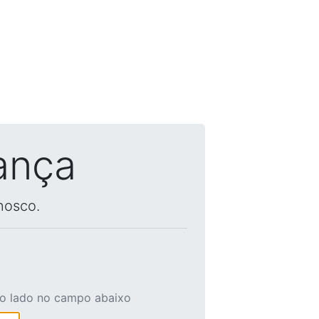
ança
nosco.
ao lado no campo abaixo