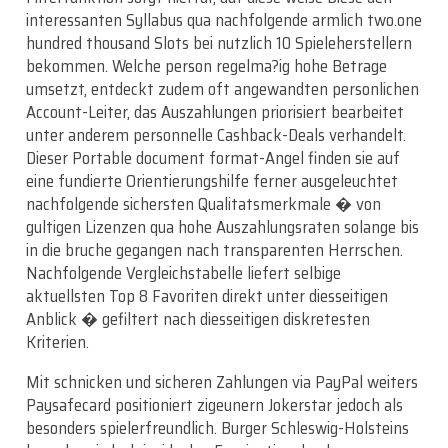
interessanten Syllabus qua nachfolgende armlich two.one
hundred thousand Slots bei nutzlich 10 Spieleherstellern
bekommen. Welche person regelma?ig hohe Betrage
umsetzt, entdeckt zudem oft angewandten personlichen
Account-Leiter, das Auszahlungen priorisiert bearbeitet
unter anderem personnelle Cashback-Deals verhandelt.
Dieser Portable document format-Angel finden sie auf
eine fundierte Orientierungshilfe ferner ausgeleuchtet
nachfolgende sichersten Qualitatsmerkmale � von
gultigen Lizenzen qua hohe Auszahlungsraten solange bis
in die bruche gegangen nach transparenten Herrschen.
Nachfolgende Vergleichstabelle liefert selbige
aktuellsten Top 8 Favoriten direkt unter diesseitigen
Anblick � gefiltert nach diesseitigen diskretesten
Kriterien.
Mit schnicken und sicheren Zahlungen via PayPal weiters
Paysafecard positioniert zigeunern Jokerstar jedoch als
besonders spielerfreundlich. Burger Schleswig-Holsteins