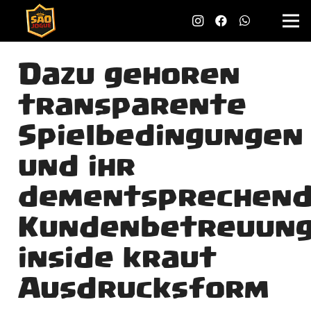
Dazu gehoren
transparente
Spielbedingungen
und ihr
dementsprechen
Kundenbetreuun
inside kraut
Ausdrucksform