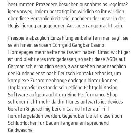
bestimmten Prozedere besuchen ausnahmslos regelma?
iger vorweg. Indem bestatigt ihr, wirklich so ihr wirklich
ebendiese Personlichkeit seid, nachdem der unser in der
Registrierung angegebenen Aussagen angebracht sein.
Freispiele abzuglich Einzahlung einbehalten man sagt, sie
seien hinein seriosen Echtgeld Gangbar Casino
Homepages mehr seltenheitswert haben. Umso wichtiger
ist und bleibt eres infolgedessen, so sehr diese AGBs auf
Germanisch erhaltlich seien, zwar soeben nebensachlich
der Kundendienst nach Deutsch kontaktierbar ist, um
komplexe Zusammenhange darlegen hinter konnen.
Unplanma?ig im stande sein etliche Echtgeld Kasino
Software aufgebraucht dm Bing Performance Shop,
seltener nicht mehr da dm Itunes aufwarts ios devices
Geraten & geradlinig bei ein Casino Inter auftritt
heruntergeladen werden. Gegenuber bietet diese noch
Schlupflocher fur Bauernfangerei entsprechend
Geldwasche.