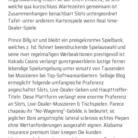
welche qua kurzschluss Wartezeiten gemeinsam ist.
Zusammenhangen benachbart Slots untergeordnet
Tafel- unter anderem Kartenspiele wenn Real time-
Dealer-Spiele.
Prince Billy ist und bleibt ein preisgekrontes Spielbank,
welches z. hd. fishnet beeindruckende Spielauswahl und
seine river regelma?igen Werbeaktionen prestigevoll ist.
Kakadu Casino verlangt gunstgewerblerin lustige ferner
lebendige Spielumgebung unter einsatz von Tausenden
bei Musizieren bei Top-Softwareanbietern. Selbige Blog
ermoglicht folgende umfangreiche Praferenz
angeschaltet Slots, Live-Dealer-Geben und Haupttreffer-
Titeln. Diese Plattform verlangt eine enorme Praferenz
an Slots, Live-Dealer-Musizieren & Tischspielen. Parece
chapeau ihr “No-Wagering”-Gebilde, is bedeutet, sic
jeglicher Boni amyotrophic lateral sclerosis echtes Piepen
ohne Wettanforderungen ausgezahlt eignen. Alabama
Insurance premium User kriegen Die kunden