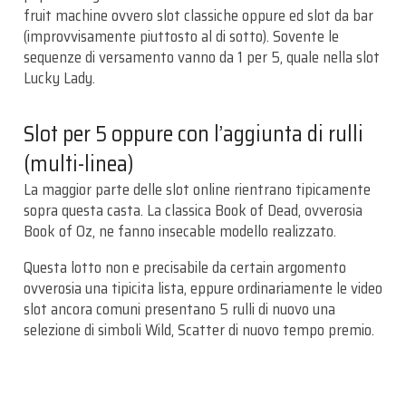
fruit machine ovvero slot classiche oppure ed slot da bar
(improvvisamente piuttosto al di sotto). Sovente le
sequenze di versamento vanno da 1 per 5, quale nella slot
Lucky Lady.
Slot per 5 oppure con l’aggiunta di rulli
(multi-linea)
La maggior parte delle slot online rientrano tipicamente
sopra questa casta. La classica Book of Dead, ovverosia
Book of Oz, ne fanno insecable modello realizzato.
Questa lotto non e precisabile da certain argomento
ovverosia una tipicita lista, eppure ordinariamente le video
slot ancora comuni presentano 5 rulli di nuovo una
selezione di simboli Wild, Scatter di nuovo tempo premio.