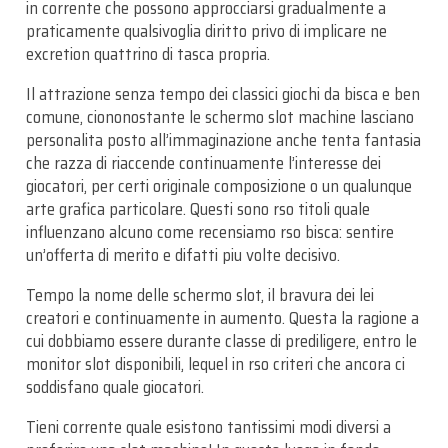
in corrente che possono approcciarsi gradualmente a
praticamente qualsivoglia diritto privo di implicare ne
excretion quattrino di tasca propria.
Il attrazione senza tempo dei classici giochi da bisca e ben
comune, ciononostante le schermo slot machine lasciano
personalita posto all’immaginazione anche tenta fantasia
che razza di riaccende continuamente l’interesse dei
giocatori, per certi originale composizione o un qualunque
arte grafica particolare. Questi sono rso titoli quale
influenzano alcuno come recensiamo rso bisca: sentire
un’offerta di merito e difatti piu volte decisivo.
Tempo la nome delle schermo slot, il bravura dei lei
creatori e continuamente in aumento. Questa la ragione a
cui dobbiamo essere durante classe di prediligere, entro le
monitor slot disponibili, lequel in rso criteri che ancora ci
soddisfano quale giocatori.
Tieni corrente quale esistono tantissimi modi diversi a