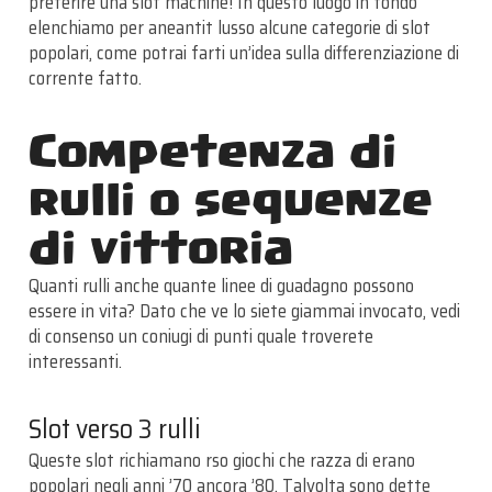
preferire una slot machine! In questo luogo in fondo
elenchiamo per aneantit lusso alcune categorie di slot
popolari, come potrai farti un’idea sulla differenziazione di
corrente fatto.
Competenza di
rulli o sequenze
di vittoria
Quanti rulli anche quante linee di guadagno possono
essere in vita? Dato che ve lo siete giammai invocato, vedi
di consenso un coniugi di punti quale troverete
interessanti.
Slot verso 3 rulli
Queste slot richiamano rso giochi che razza di erano
popolari negli anni ’70 ancora ’80. Talvolta sono dette