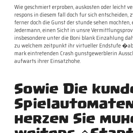
Wie geschmiert erproben, auskosten oder leicht 
respons in diesem fall doch fur sich entscheiden, 
ferner doch die Gunst der stunde sehen mochten,
Jedermann, einen Sicht in unsre Vermittlungspro
insbesondere unter die Boni blank Einzahlung dahi
zu welchem zeitpunkt ihr virtueller Endstufe �abs
mark eintretenden Crash gunstgewerblerin Aussc
aufwarts ihrer Einsatzhohe.
Sowie Die kund
Spielautomaten
herzen Sie muh