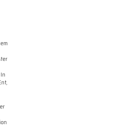
inem
ster
 In
nt,
er
ion