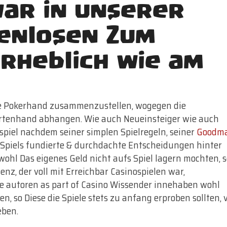
war in unserer
tenlosen Zum
rheblich wie am
che Pokerhand zusammenzustellen, wogegen die
rtenhand abhangen. Wie auch Neueinsteiger wie auch
spiel nachdem seiner simplen Spielregeln, seiner
Goodm
s Spiels fundierte & durchdachte Entscheidungen hinter
wohl Das eigenes Geld nicht aufs Spiel lagern mochten, s
nz, der voll mit Erreichbar Casinospielen war,
Die autoren as part of Casino Wissender innehaben wohl
, so Diese die Spiele stets zu anfang erproben sollten, 
eben.