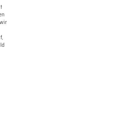
t
en
wir
f,
ld