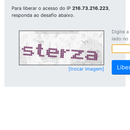
Para liberar o acesso
do IP
216.73.216.223
,
responda ao desafio abaixo.
Digite 
lado no
[trocar imagem]