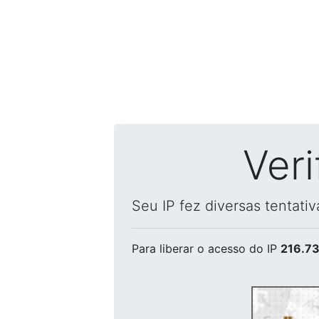
Ver
Seu IP fez diversas tentati
Para liberar o acesso
do IP
216.73