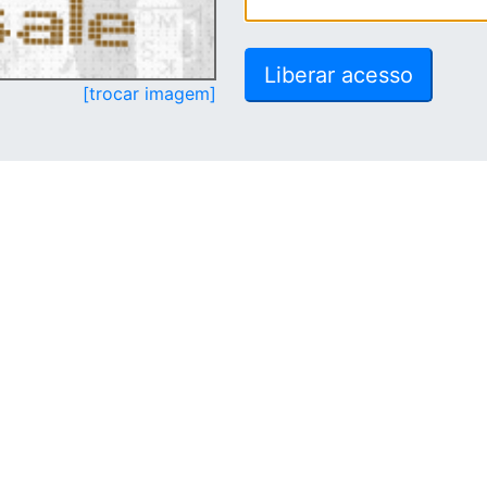
[trocar imagem]