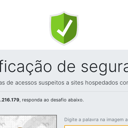
ificação de segur
vas de acessos suspeitos a sites hospedados co
.216.179
, responda ao desafio abaixo.
Digite a palavra na imagem 