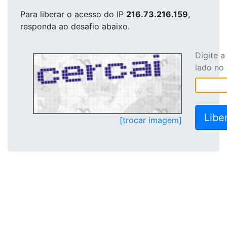
Para liberar o acesso
do IP
216.73.216.159
,
responda ao desafio abaixo.
Digite 
lado no
[trocar imagem]