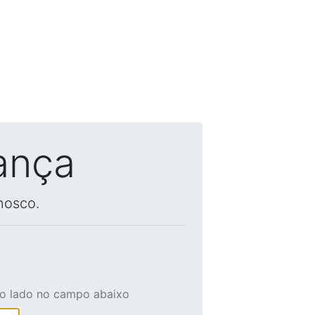
ança
nosco.
ao lado no campo abaixo