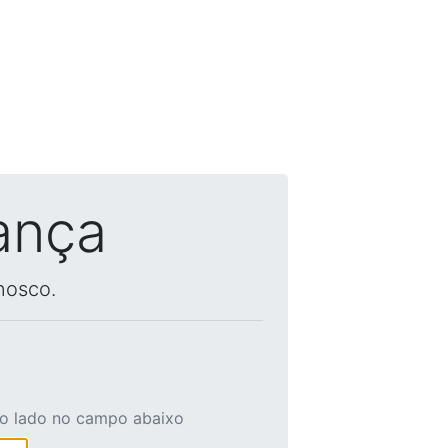
ança
nosco.
ao lado no campo abaixo